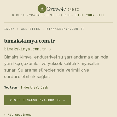
Grove47
A
INDEX
DIRECTORY
CATALOGUE
SITES
ABOUT
+ LIST YOUR SITE
INDEX
›
ALL SITES
› BIMAKSKIMYA.COM.TR
bimakskimya.com.tr
bimakskimya.com.tr ↗
Bimaks Kimya, endüstriyel su şartlandırma alanında
yenilikçi çözümler ve yüksek kaliteli kimyasallar
sunar. Su arıtma süreçlerinde verimlilik ve
sürdürülebilirlik sağlar.
Section:
Industrial Desk
VISIT BIMAKSKIMYA.COM.TR →
← All specimens