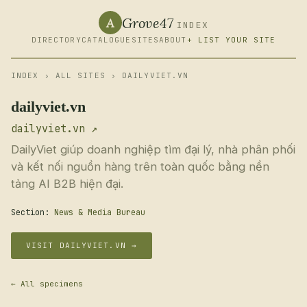
Grove47
A
INDEX
DIRECTORY
CATALOGUE
SITES
ABOUT
+ LIST YOUR SITE
INDEX
›
ALL SITES
› DAILYVIET.VN
dailyviet.vn
dailyviet.vn ↗
DailyViet giúp doanh nghiệp tìm đại lý, nhà phân phối
và kết nối nguồn hàng trên toàn quốc bằng nền
tảng AI B2B hiện đại.
Section:
News & Media Bureau
VISIT DAILYVIET.VN →
← All specimens