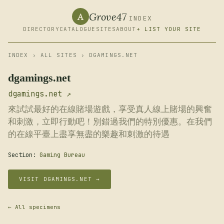
Grove47
A
INDEX
DIRECTORY
CATALOGUE
SITES
ABOUT
+ LIST YOUR SITE
INDEX
›
ALL SITES
› DGAMINGS.NET
dgamings.net
dgamings.net ↗
來試試最好的在線賭場遊戲，享受真人線上賭場的興奮
和刺激，立即行動吧！別錯過我們的特別優惠。在我們
的在線平臺上盡享無盡的樂趣和刺激的待遇
Section:
Gaming Bureau
VISIT DGAMINGS.NET →
← All specimens