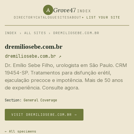
Grove47
A
INDEX
DIRECTORY
CATALOGUE
SITES
ABOUT
+ LIST YOUR SITE
INDEX
›
ALL SITES
› DREMILIOSEBE.COM.BR
dremiliosebe.com.br
dremiliosebe.com.br ↗
Dr. Emílio Sebe Filho, urologista em São Paulo. CRM
19454-SP. Tratamentos para disfunção erétil,
ejaculação precoce e impotência. Mais de 50 anos
de experiência. Consulte agora.
Section:
General Coverage
VISIT DREMILIOSEBE.COM.BR →
← All specimens