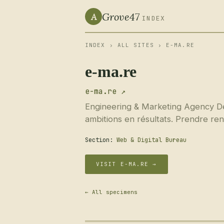
Grove47
A
INDEX
INDEX
›
ALL SITES
› E-MA.RE
e-ma.re
e-ma.re ↗
Engineering & Marketing Agency De 
ambitions en résultats. Prendre re
Section:
Web & Digital Bureau
VISIT E-MA.RE →
← All specimens