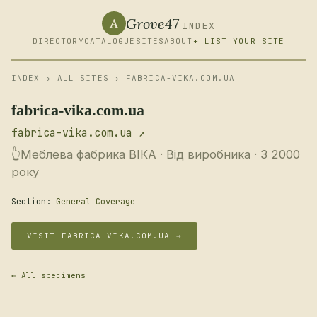
Grove47
A
INDEX
DIRECTORY
CATALOGUE
SITES
ABOUT
+ LIST YOUR SITE
INDEX
›
ALL SITES
› FABRICA-VIKA.COM.UA
fabrica-vika.com.ua
fabrica-vika.com.ua ↗
👆Меблева фабрика ВІКА · Від виробника · З 2000
року
Section:
General Coverage
VISIT FABRICA-VIKA.COM.UA →
← All specimens