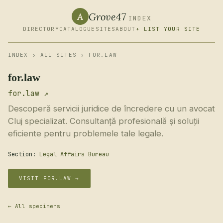
Grove47
A
INDEX
DIRECTORY
CATALOGUE
SITES
ABOUT
+ LIST YOUR SITE
INDEX
›
ALL SITES
› FOR.LAW
for.law
for.law ↗
Descoperă servicii juridice de încredere cu un avocat
Cluj specializat. Consultanță profesională și soluții
eficiente pentru problemele tale legale.
Section:
Legal Affairs Bureau
VISIT FOR.LAW →
← All specimens