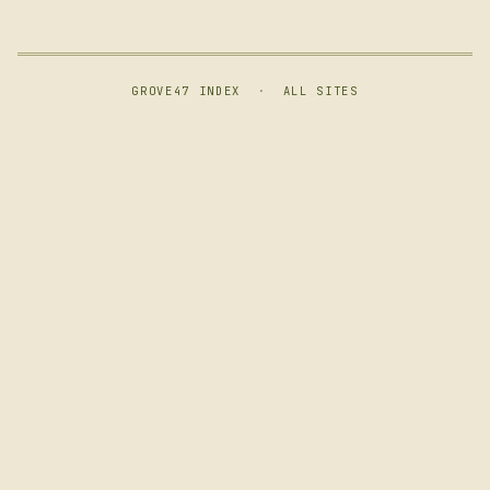
GROVE47 INDEX
·
ALL SITES