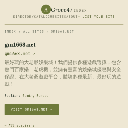
Grove47
A
INDEX
DIRECTORY
CATALOGUE
SITES
ABOUT
+ LIST YOUR SITE
INDEX
›
ALL SITES
› GM1668.NET
gm1668.net
gm1668.net ↗
最好玩的大老爺娛樂城！我們提供多種遊戲選擇，包含
熱門百家樂、老虎機，並擁有豐富的娛樂城優惠與安全
保證。在大老爺遊戲平台，體驗多種最新、最好玩的遊
戲！
Section:
Gaming Bureau
VISIT GM1668.NET →
← All specimens