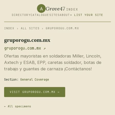
Grove47
A
INDEX
DIRECTORY
CATALOGUE
SITES
ABOUT
+ LIST YOUR SITE
INDEX
›
ALL SITES
› GRUPOROGU.COM.MX
gruporogu.com.mx
gruporogu.com.mx ↗
Ofertas mayoristas en soldadoras Miller, Lincoln,
Axtech y ESAB, EPP, caretas soldador, botas de
trabajo y guantes de carnaza ¡Contáctanos!
Section:
General Coverage
VISIT GRUPOROGU.COM.MX →
← All specimens