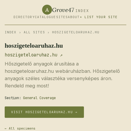
Grove47
A
INDEX
DIRECTORY
CATALOGUE
SITES
ABOUT
+ LIST YOUR SITE
INDEX
›
ALL SITES
› HOSZIGETELOARUHAZ.HU
hoszigeteloaruhaz.hu
hoszigeteloaruhaz.hu ↗
Hőszigetelő anyagok árusítása a
hoszigeteloaruhaz.hu webáruházban. Hőszigetelő
anyagok széles választéka versenyképes áron.
Rendeld meg most!
Section:
General Coverage
VISIT HOSZIGETELOARUHAZ.HU →
← All specimens