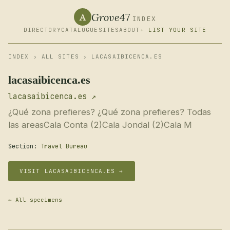
Grove47
A
INDEX
DIRECTORY
CATALOGUE
SITES
ABOUT
+ LIST YOUR SITE
INDEX
›
ALL SITES
› LACASAIBICENCA.ES
lacasaibicenca.es
lacasaibicenca.es ↗
¿Qué zona prefieres? ¿Qué zona prefieres? Todas
las areasCala Conta (2)Cala Jondal (2)Cala M
Section:
Travel Bureau
VISIT LACASAIBICENCA.ES →
← All specimens