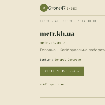
Grove47
A
INDEX
INDEX
›
ALL SITES
› METR.KH.UA
metr.kh.ua
metr.kh.ua ↗
Головна - Калібрувальна лаборат
Section:
General Coverage
VISIT METR.KH.UA →
← All specimens