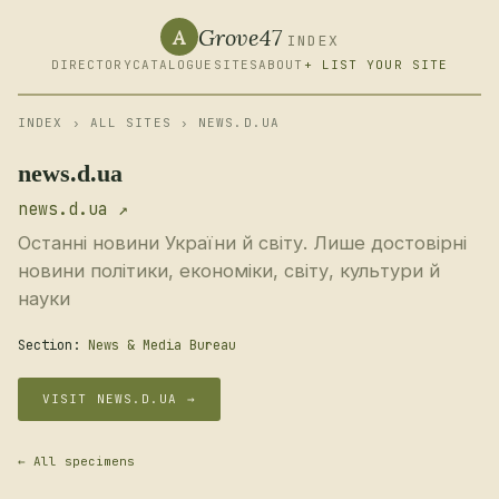
Grove47
A
INDEX
DIRECTORY
CATALOGUE
SITES
ABOUT
+ LIST YOUR SITE
INDEX
›
ALL SITES
› NEWS.D.UA
news.d.ua
news.d.ua ↗
Останні новини України й світу. Лише достовірні
новини політики, економіки, світу, культури й
науки
Section:
News & Media Bureau
VISIT NEWS.D.UA →
← All specimens