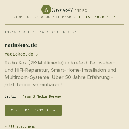
Grove47
A
INDEX
DIRECTORY
CATALOGUE
SITES
ABOUT
+ LIST YOUR SITE
INDEX
›
ALL SITES
› RADIOKOX.DE
radiokox.de
radiokox.de ↗
Radio Kox (2K-Multimedia) in Krefeld: Fernseher-
und HiFi-Reparatur, Smart-Home-Installation und
Multiroom-Systeme. Über 50 Jahre Erfahrung –
jetzt Termin vereinbaren!
Section:
News & Media Bureau
VISIT RADIOKOX.DE →
← All specimens