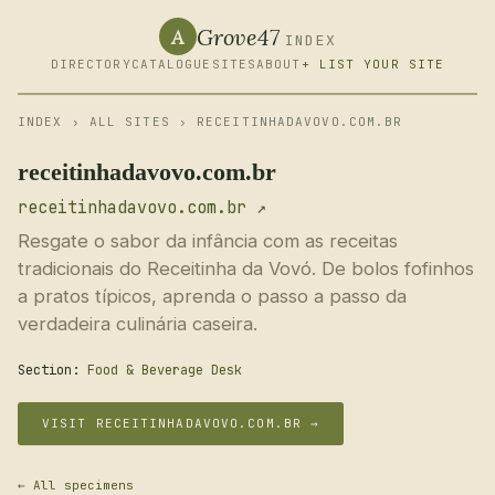
Grove47
A
INDEX
DIRECTORY
CATALOGUE
SITES
ABOUT
+ LIST YOUR SITE
INDEX
›
ALL SITES
› RECEITINHADAVOVO.COM.BR
receitinhadavovo.com.br
receitinhadavovo.com.br ↗
Resgate o sabor da infância com as receitas
tradicionais do Receitinha da Vovó. De bolos fofinhos
a pratos típicos, aprenda o passo a passo da
verdadeira culinária caseira.
Section:
Food & Beverage Desk
VISIT RECEITINHADAVOVO.COM.BR →
← All specimens