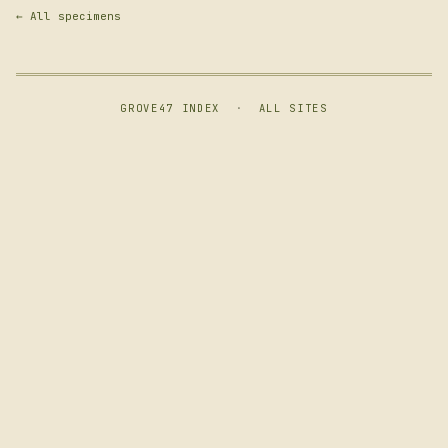
← All specimens
GROVE47 INDEX
·
ALL SITES