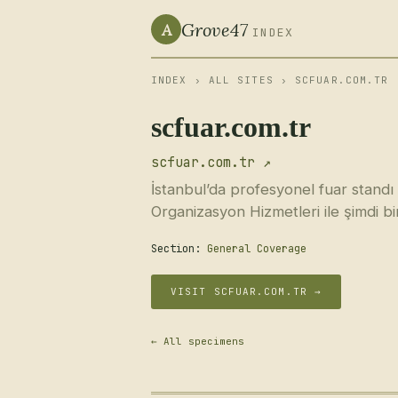
Grove47
A
INDEX
INDEX
›
ALL SITES
› SCFUAR.COM.TR
scfuar.com.tr
scfuar.com.tr ↗
İstanbul’da profesyonel fuar standı
Organizasyon Hizmetleri ile şimdi bi
Section:
General Coverage
VISIT SCFUAR.COM.TR →
← All specimens