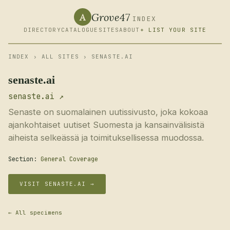
Grove47
A
INDEX
DIRECTORY
CATALOGUE
SITES
ABOUT
+ LIST YOUR SITE
INDEX
›
ALL SITES
› SENASTE.AI
senaste.ai
senaste.ai ↗
Senaste on suomalainen uutissivusto, joka kokoaa
ajankohtaiset uutiset Suomesta ja kansainvälisistä
aiheista selkeässä ja toimituksellisessa muodossa.
Section:
General Coverage
VISIT SENASTE.AI →
← All specimens