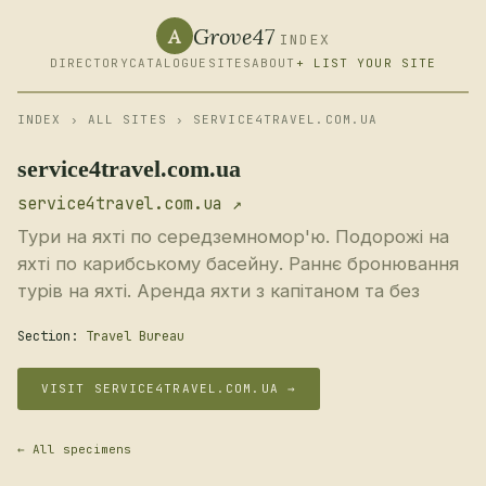
Grove47
A
INDEX
DIRECTORY
CATALOGUE
SITES
ABOUT
+ LIST YOUR SITE
INDEX
›
ALL SITES
› SERVICE4TRAVEL.COM.UA
service4travel.com.ua
service4travel.com.ua ↗
Тури на яхті по середземномор'ю. Подорожі на
яхті по карибському басейну. Раннє бронювання
турів на яхті. Аренда яхти з капітаном та без
Section:
Travel Bureau
VISIT SERVICE4TRAVEL.COM.UA →
← All specimens