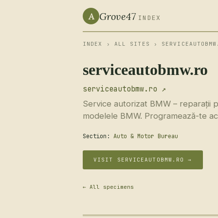
Grove47
A
INDEX
INDEX
›
ALL SITES
› SERVICEAUTOBMW
serviceautobmw.ro
serviceautobmw.ro ↗
Service autorizat BMW – reparații pr
modelele BMW. Programează-te ac
Section:
Auto & Motor Bureau
VISIT SERVICEAUTOBMW.RO →
← All specimens