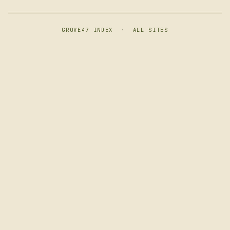
GROVE47 INDEX
·
ALL SITES