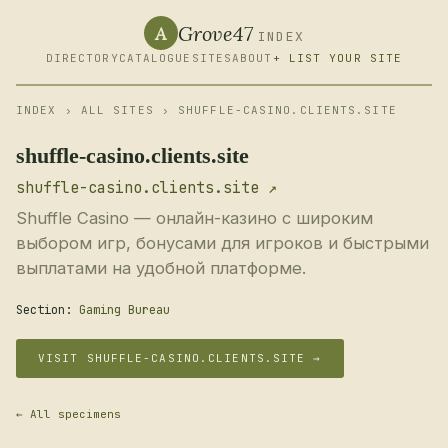
Grove47
A
INDEX
DIRECTORY
CATALOGUE
SITES
ABOUT
+ LIST YOUR SITE
INDEX
›
ALL SITES
› SHUFFLE-CASINO.CLIENTS.SITE
shuffle-casino.clients.site
shuffle-casino.clients.site ↗
Shuffle Casino — онлайн-казино с широким
выбором игр, бонусами для игроков и быстрыми
выплатами на удобной платформе.
Section:
Gaming Bureau
VISIT SHUFFLE-CASINO.CLIENTS.SITE →
← All specimens