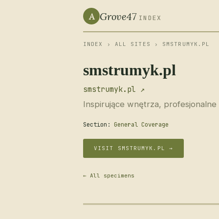
Grove47
A
INDEX
INDEX
›
ALL SITES
› SMSTRUMYK.PL
smstrumyk.pl
smstrumyk.pl ↗
Inspirujące wnętrza, profesjonalne
Section:
General Coverage
VISIT SMSTRUMYK.PL →
← All specimens