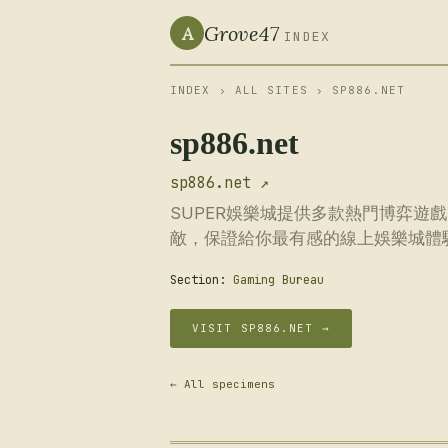
Grove47
A
INDEX
INDEX
›
ALL SITES
› SP886.NET
sp886.net
sp886.net ↗
SUPER娛樂城提供多款熱門博弈
敵，保證給你最有感的線上娛樂城體
Section:
Gaming Bureau
VISIT SP886.NET →
← All specimens