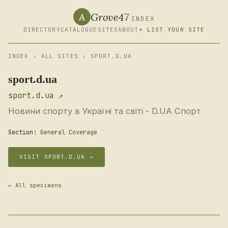
Grove47
A
INDEX
DIRECTORY
CATALOGUE
SITES
ABOUT
+ LIST YOUR SITE
INDEX
›
ALL SITES
› SPORT.D.UA
sport.d.ua
sport.d.ua ↗
Новини спорту в Україні та світі - D.UA Спорт
Section:
General Coverage
VISIT SPORT.D.UA →
← All specimens