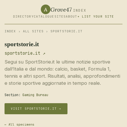
Grove47
A
INDEX
DIRECTORY
CATALOGUE
SITES
ABOUT
+ LIST YOUR SITE
INDEX
›
ALL SITES
› SPORTSTORIE.IT
sportstorie.it
sportstorie.it ↗
Segui su SportStorie.it le ultime notizie sportive
dall’Italia e dal mondo: calcio, basket, Formula 1,
tennis e altri sport. Risultati, analisi, approfondimenti
e storie sportive aggiornate in tempo reale.
Section:
Gaming Bureau
VISIT SPORTSTORIE.IT →
← All specimens