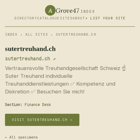
Grove47
A
INDEX
DIRECTORY
CATALOGUE
SITES
ABOUT
+ LIST YOUR SITE
INDEX
›
ALL SITES
› SUTERTREUHAND.CH
sutertreuhand.ch
sutertreuhand.ch ↗
Vertrauensvolle Treuhandgesellschaft Schweiz ☝
Suter Treuhand individuelle
Treuhanddienstleistungen ✅ Kompetenz und
Diskretion ✅ Besuchen Sie mich!
Section:
Finance Desk
VISIT SUTERTREUHAND.CH →
← All specimens