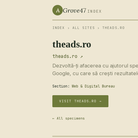
Grove47
A
INDEX
INDEX
›
ALL SITES
› THEADS.RO
theads.ro
theads.ro ↗
Dezvoltă-ți afacerea cu ajutorul spe
Google, cu care să crești rezultatel
Section:
Web & Digital Bureau
VISIT THEADS.RO →
← All specimens