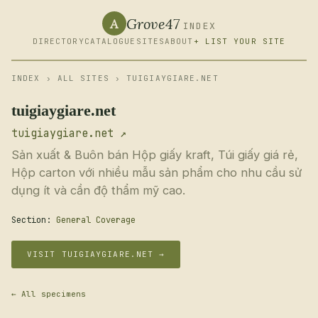
Grove47
A
INDEX
DIRECTORY
CATALOGUE
SITES
ABOUT
+ LIST YOUR SITE
INDEX
›
ALL SITES
› TUIGIAYGIARE.NET
tuigiaygiare.net
tuigiaygiare.net ↗
Sản xuất & Buôn bán Hộp giấy kraft, Túi giấy giá rẻ,
Hộp carton với nhiều mẫu sản phẩm cho nhu cầu sử
dụng ít và cần độ thẩm mỹ cao.
Section:
General Coverage
VISIT TUIGIAYGIARE.NET →
← All specimens