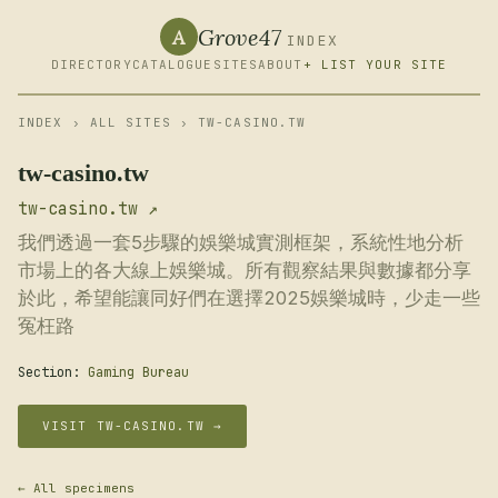
Grove47
A
INDEX
DIRECTORY
CATALOGUE
SITES
ABOUT
+ LIST YOUR SITE
INDEX
›
ALL SITES
› TW-CASINO.TW
tw-casino.tw
tw-casino.tw ↗
我們透過一套5步驟的娛樂城實測框架，系統性地分析
市場上的各大線上娛樂城。所有觀察結果與數據都分享
於此，希望能讓同好們在選擇2025娛樂城時，少走一些
冤枉路
Section:
Gaming Bureau
VISIT TW-CASINO.TW →
← All specimens