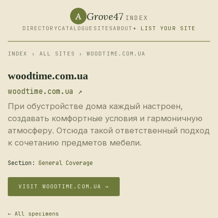
Grove47
A
INDEX
DIRECTORY
CATALOGUE
SITES
ABOUT
+ LIST YOUR SITE
INDEX
›
ALL SITES
› WOODTIME.COM.UA
woodtime.com.ua
woodtime.com.ua ↗
При обустройстве дома каждый настроен,
создавать комфортные условия и гармоничную
атмосферу. Отсюда такой ответственный подход
к сочетанию предметов мебели.
Section:
General Coverage
VISIT WOODTIME.COM.UA →
← All specimens