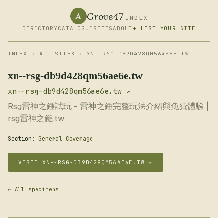
Grove47
A
INDEX
DIRECTORY
CATALOGUE
SITES
ABOUT
+ LIST YOUR SITE
INDEX
›
ALL SITES
› XN--RSG-DB9D428QM56AE6E.TW
xn--rsg-db9d428qm56ae6e.tw
xn--rsg-db9d428qm56ae6e.tw ↗
Rsg雷神之錘試玩 - 雷神之錘完整玩法介紹與免費體驗 |
rsg雷神之鎚.tw
Section:
General Coverage
VISIT XN--RSG-DB9D428QM56AE6E.TW →
← All specimens