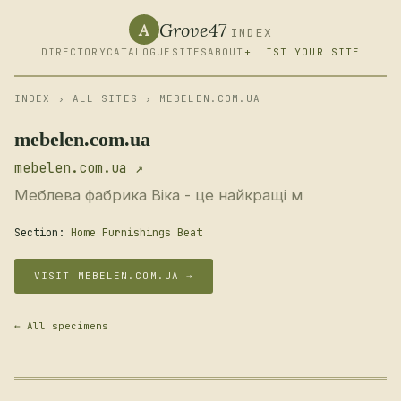
Grove47
A
INDEX
DIRECTORY
CATALOGUE
SITES
ABOUT
+ LIST YOUR SITE
INDEX
›
ALL SITES
› MEBELEN.COM.UA
mebelen.com.ua
mebelen.com.ua ↗
Меблева фабрика Віка - це найкращі м
Section:
Home Furnishings Beat
VISIT MEBELEN.COM.UA →
← All specimens