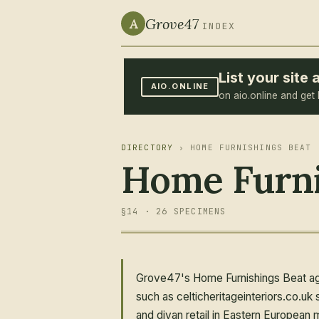
Grove47
A
INDEX
List your sit
AIO.ONLINE
on aio.online and get 
DIRECTORY
› HOME FURNISHINGS BEAT
Home Furni
§14 · 26 SPECIMENS
Grove47's Home Furnishings Beat aggre
such as celticheritageinteriors.co.u
and divan retail in Eastern European m