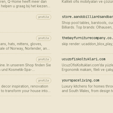
huren, Q-Home heeft meer dan
Kaliteli ofis mobilyaları ve çözüm
j helpen u graag bij het kiezen
store.aandcbilliardsandba
profile
Shop pool tables, barstools, cu
Billiards. Top brands: Olhausen
select items. City of Industry, C
thebayfurniturecompany.co
profile
ns, hats, mittens, gloves,
skip render: ucaddon_blox_play
ale of Norway, Norlender, and
ucuzofiskoltuklari.com
profile
line. In unserem Shop finden Sie
UcuzOfisKoltuklari.com’da yüzler
en und Kosmetik-Spa-
Ergonomik makam, fileli ve çalışm
lern.
avantajı seni bekliyor — hemen 
yourspaceliving.com
profile
e decor inspiration, renovation
Luxury kitchens for homes thro
s to transform your house into a
and South Wales, from design to