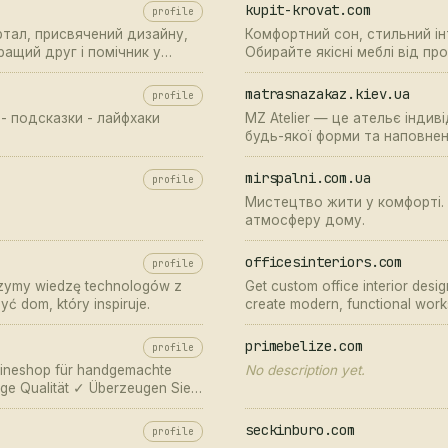
kupit-krovat.com
profile
ортал, присвячений дизайну,
Комфортний сон, стильний ін
кращий друг і помічник у
Обирайте якісні меблі від пр
matrasnazakaz.kiev.ua
profile
- подсказки - лайфхаки
MZ Atelier — це ательє інди
будь-якої форми та наповнен
бездоганним.
mirspalni.com.ua
profile
Мистецтво жити у комфорті. 
атмосферу дому.
officesinteriors.com
profile
czymy wiedzę technologów z
Get custom office interior desig
ć dom, który inspiruje.
create modern, functional work
primebelize.com
profile
Onlineshop für handgemachte
No description yet.
ige Qualität ✓ Überzeugen Sie
seckinburo.com
profile