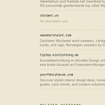
Vakantiehuis zuid frankrijk met zwembad 
150 persoonlijk geselecteerde top villas! Wi
van de beste villa!
stolmet.uk
No description yet.
sweaterchalet.com
Dachstein Woolwear wool sweaters, cardiga
socks, and caps. Norwegian sweaters by D
Vrikke
tiptop-einrichtung.de
Kosmetikeinrichtung im stilvollen Design on
eine breite Auswahl an Friseureinrichtung
Einrichtungen von führenden Markenherstel
yourfancyhouse.com
Discover stylish interior design ideas, hom
guides, color trends, and creative solution
modern, elegant home.