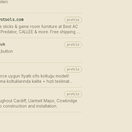
leri.
rstools.com
profile
e sticks & game room furniture at Best AC
, Predator, CALLEE & more. Free shipping on
A.
.uk
profile
_button
profile
ce uygun fiyatlı ofis koltuğu modeli!
a koltuklarında kalite + hızlı teslimat
keşfet!
profile
ughout Cardiff, Llantwit Major, Cowbridge
 construction and installation.