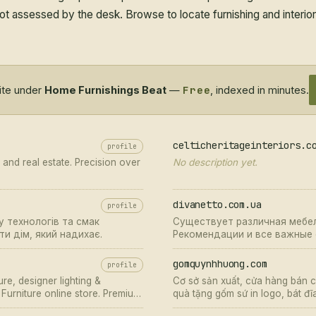
e not assessed by the desk. Browse to locate furnishing and interi
Free
site under
Home Furnishings Beat
—
, indexed in minutes.
celticheritageinteriors.c
profile
 and real estate. Precision over
No description yet.
divanetto.com.ua
profile
у технологів та смак
Существует различная мебел
и дім, який надихає.
Рекомендации и все важные 
спальню, мебель в гостинную
gomquynhhuong.com
profile
re, designer lighting &
Cơ sở sản xuất, cửa hàng bán 
Furniture online store. Premium
quà tặng gốm sứ in logo, bát đĩa
gkok.
Hà Nội, Tp.HCM