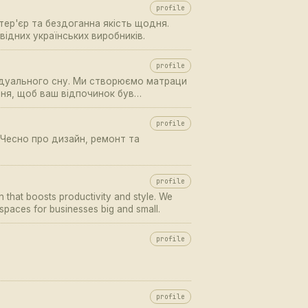
profile
тер'єр та бездоганна якість щодня.
овідних українських виробників.
profile
відуального сну. Ми створюємо матраци
ня, щоб ваш відпочинок був
profile
Чесно про дизайн, ремонт та
profile
n that boosts productivity and style. We
spaces for businesses big and small.
profile
profile