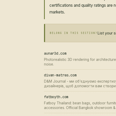
certifications and quality ratings ar
markets.
List your 
BELONG IN THIS SECTION?
aunar3d.com
Photorealistic 3D rendering for architecture
noise.
divan-matras.com
D&M Journal - ми об'єднуємо експертиз
дизайнерів, щоб допомогти вам створит
fatboyth.com
Fatboy Thailand: bean bags, outdoor furnitu
accessories. Official Bangkok showroom & 
Dutch design with free delivery across Ban