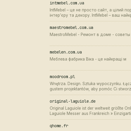
intmebel.com.ua
IntMebel – це не просто сайт, а цілий п
інтер’єру та декору. IntMebel – ваш най
створенні будинку вашої мрії!
maestromebel.com.ua
MaestroMebel - Ремонт в доме - советы 
mebelen.com.ua
Меблева фабрика Віка - це найкращі м
moodroom.pl
Wnętrza. Design. Sztuka wypoczynku. Łą
gustem projektantów, aby pomóc Ci stworzy
original-laguiole.de
Original Laguiole ist der weltweit größte 
Laguiole Messer aus Frankreich » Einzigart
sich selbst!
qhome.fr