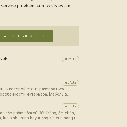
or service providers across styles and
+ LIST YOUR SITE
o.uk
profile
profile
ь, в которой стоит разобраться.
особенности интерьера. Мебель в
, мебель в
profile
các sản phẩm gốm sứ Bát Tràng, ấm chén,
, lục bình, tranh hay tượng sứ, cửa hàng tại