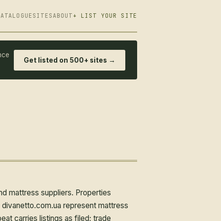
CATALOGUE
SITES
ABOUT
+ LIST YOUR SITE
nce
Get listed on 500+ sites →
nd mattress suppliers. Properties
nd divanetto.com.ua represent mattress
t carries listings as filed; trade