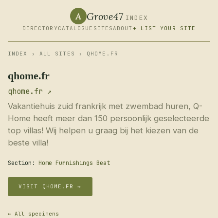
Grove47
A
INDEX
DIRECTORY
CATALOGUE
SITES
ABOUT
+ LIST YOUR SITE
INDEX
›
ALL SITES
› QHOME.FR
qhome.fr
qhome.fr ↗
Vakantiehuis zuid frankrijk met zwembad huren, Q-
Home heeft meer dan 150 persoonlijk geselecteerde
top villas! Wij helpen u graag bij het kiezen van de
beste villa!
Section:
Home Furnishings Beat
VISIT QHOME.FR →
← All specimens